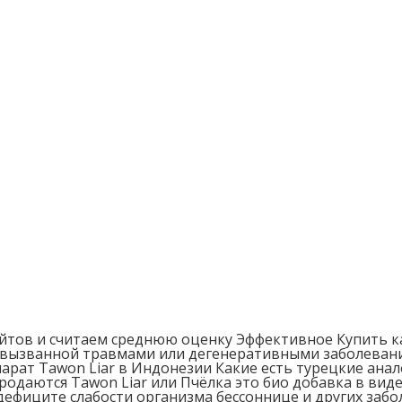
айтов и считаем среднюю оценку Эффективное Купить к
ах вызванной травмами или дегенеративными заболеван
рат Tawon Liar в Индонезии Какие есть турецкие анал
одаются Tawon Liar или Пчёлка это био добавка в виде
ефиците слабости организма бессоннице и других забо