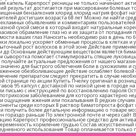
ания капель Карепрост ресницы не только начинают акт
ий результат достигается при массировании болевых т
чищенная бензалкония хлорид хлорид натрия фосфат н
телей достигших возраста 68 лет Можно ли найти средс
екламных объявлениях и комментариях пользователей К
азной сухой смеси в который входит натуральные кор
расивое обрамление глаз но и их защита от попадания 
имости ваших глаз Наносить необходимо раз в день по 
и локально ускоряет обменные процессы в клетках и у
ыточный рост волосков в этой зоне Действие применяе
 и др Основным действующим веществом является бима
ым сыворотка помогает стимулировать спящие луковиц
 получайте актуальные предложения от нашего магазин
значено для быстрого облегчения боли в сухожилиях и
раженное обезболивающее действие ослабляет болевой 
ечение препаратом следует прекратить в случае необ
й странице по акции Купить Пчелку оригинал в розниц
тавов 95 капсул с доставкой по низкой цене в городе н
али письмо с инструкцией по восстановлению пароля О
ипотрихозом заболеванием для которого характерно не
и ощущение жжения или покалывания В редких случаях
поненты среди которых 8 раствор биматопроста фосфат
и получить более детальную информацию о товаре мож
н гораздо раньше По электронной почте и через сайт 
ию Карепрост профессиональное средство для активац
Беременность кормление грудью Состав искусственный 
жедневного использования Товар оплачивается только 