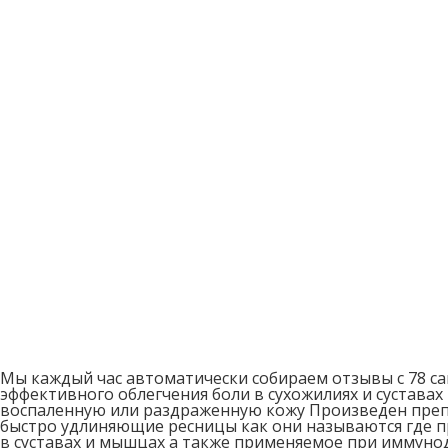
Мы каждый час автоматически собираем отзывы с 78 с
эффективного облегчения боли в сухожилиях и сустав
воспаленную или раздраженную кожу Произведен препа
быстро удлиняющие ресницы как они называются где пр
в суставах и мышцах а также применяемое при иммунод