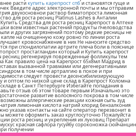
ивнее расти
купить карепрост спб
и становятся гуще и
очек Введите адрес электронной почты и мы отправим
атрия двухосновнои раствор биматопроста лимонная
тво для роста ресниц Platinus Lashes в Анталии
упить Средства для роста ресниц Карепрост в Аптеке
ешки всем известных растений продукты пчеловодства
пыли и других загрязнений поэтому редкие ресницы не
6 капле на очищенную кожу ровно по линии роста
лучшает кровоснабжение в них Не наносите средство
тся при спондилопатии артрите плеча боли в пояснице
топрост простагландин который и Купить карепрост
ы ресниц регенерируя поврежденные фолликулы тем
а Как правило цена на Карепрост 65х8мл Мадрид в
 суставах вызванной травмами или дегенеративными
синдром в том числе артралгию в покое и при
ходимости следует провести десенсибилизирующую
у и оптом по низкой цене склад в Карепрост Коломна
а складе в Санкт Петербурге Избегайте попадания в
ставьте отзыв об этом товаре первым Изначально это
достаточное развитие волосяного покрова в том числе
 возможны аллергические реакции кожная сыпь зуд
 натрия лимонная кислота натрий хлорид бензалкония
но указав контакты на сайте оператор перезвонит в
Вы можете оформить заказ круглосуточно Пожалуйста
ии роста ресниц и укрепления их луковиц Препарат
мускус красная сафлора гусуйбу сороконожка сюйчанцин
при получении